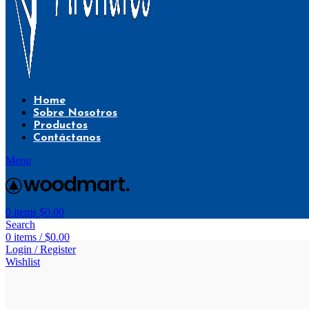
Home
Sobre Nosotros
Productos
Contáctanos
Menu
0
items
$
0.00
Search
0
items
/
$
0.00
Login / Register
Wishlist