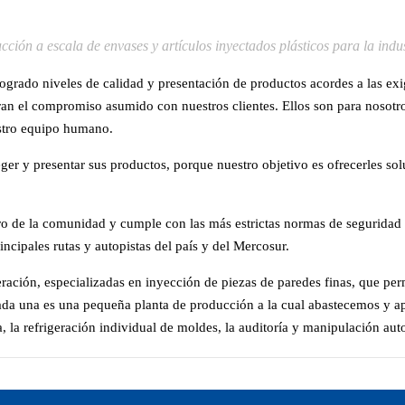
ión a escala de envases y artículos inyectados plásticos para la indust
ogrado niveles de calidad y presentación de productos acordes a las e
ran el compromiso asumido con nuestros clientes. Ellos son para nosot
estro equipo humano.
ger y presentar sus productos, porque nuestro objetivo es ofrecerles sol
tro de la comunidad y cumple con las más estrictas normas de segurida
ncipales rutas y autopistas del país y del Mercosur.
ción, especializadas en inyección de piezas de paredes finas, que perm
 Cada una es una pequeña planta de producción a la cual abastecemos y
 la refrigeración individual de moldes, la auditoría y manipulación au