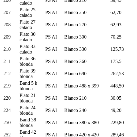
206
PS AI
Blanco
210
39,45
calado
Plato 25
207
PS AI
Blanco
250
62,70
calado
Plato 27
208
PS AI
Blanco
270
62,93
calado
Plato 30
209
PS AI
Blanco
300
70,25
calado
Plato 33
210
PS AI
Blanco
330
125,73
calado
Plato 36
211
PS AI
Blanco
360
175,5
blonda
Plato 39
212
PS AI
Blanco
690
262,53
blonda
Band 5 k
219
PS AI
Blanco
488 x 399
448,50
blonda
Plato 21
220
PS AI
Blanco
210
30,05
blonda
Plato 24
224
PS AI
Blanco
240
49,20
blonda
Band 38
250
PS AI
Blanco
380 x 380
229,80
blonda
Band 42
252
PS AI
Blanco
420 x 420
289,46