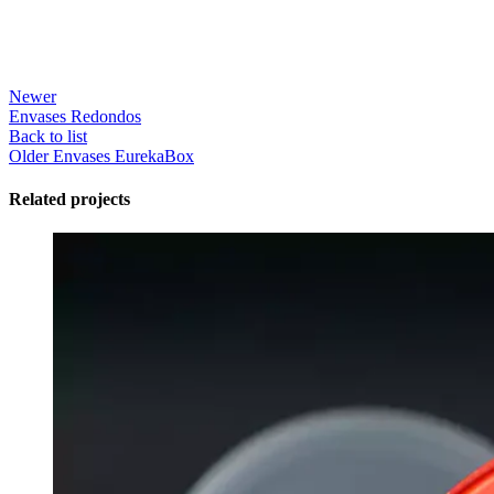
Newer
Envases Redondos
Back to list
Older
Envases EurekaBox
Related projects