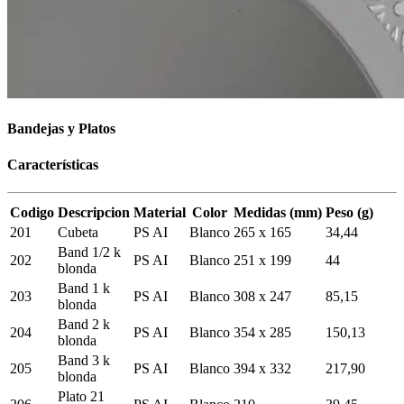
Bandejas y Platos
Características
Codigo
Descripcion
Material
Color
Medidas (mm)
Peso (g)
201
Cubeta
PS AI
Blanco
265 x 165
34,44
Band 1/2 k
202
PS AI
Blanco
251 x 199
44
blonda
Band 1 k
203
PS AI
Blanco
308 x 247
85,15
blonda
Band 2 k
204
PS AI
Blanco
354 x 285
150,13
blonda
Band 3 k
205
PS AI
Blanco
394 x 332
217,90
blonda
Plato 21