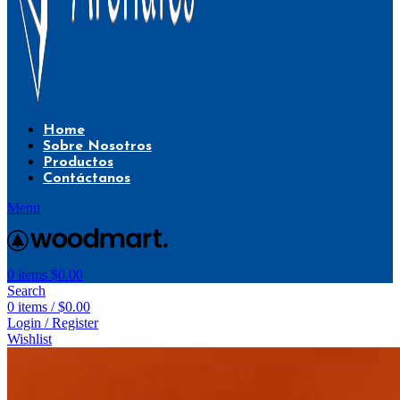
Home
Sobre Nosotros
Productos
Contáctanos
Menu
0
items
$
0.00
Search
0
items
/
$
0.00
Login / Register
Wishlist